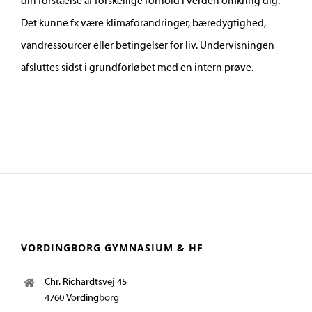
din forståelse af forskellige forhold i verden omkring dig.
Det kunne fx være klimaforandringer, bæredygtighed,
vandressourcer eller betingelser for liv. Undervisningen
afsluttes sidst i grundforløbet med en intern prøve.
VORDINGBORG GYMNASIUM & HF
Chr. Richardtsvej 45
4760 Vordingborg