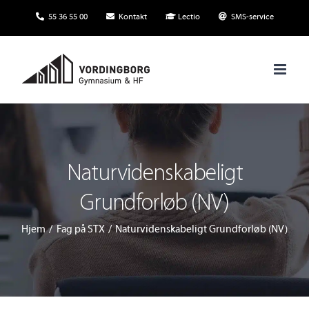
Skip
55 36 55 00
Kontakt
Lectio
SMS-service
to
content
Naturvidenskabeligt
Grundforløb (NV)
Hjem
Fag på STX
Naturvidenskabeligt Grundforløb (NV)