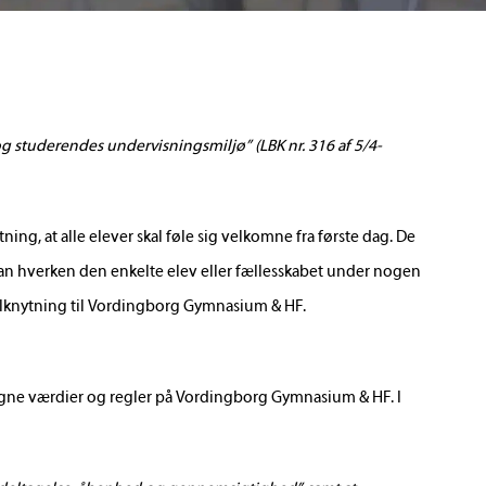
g studerendes undervisningsmiljø” (LBK nr. 316 af 5/4-
 at alle elever skal føle sig velkomne fra første dag. De
r kan hverken den enkelte elev eller fællesskabet under nogen
ilknytning til Vordingborg Gymnasium & HF.
gne værdier og regler på Vordingborg Gymnasium & HF. I