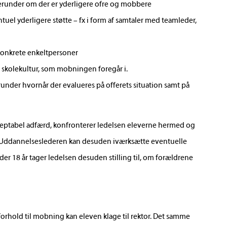
herunder om der er yderligere ofre og mobbere
ntuel yderligere støtte – fx i form af samtaler med teamleder,
konkrete enkeltpersoner
r skolekultur, som mobningen foregår i.
runder hvornår der evalueres på offerets situation samt på
acceptabel adfærd, konfronterer ledelsen eleverne hermed og
e. Uddannelseslederen kan desuden iværksætte eventuelle
der 18 år tager ledelsen desuden stilling til, om forældrene
i forhold til mobning kan eleven klage til rektor. Det samme