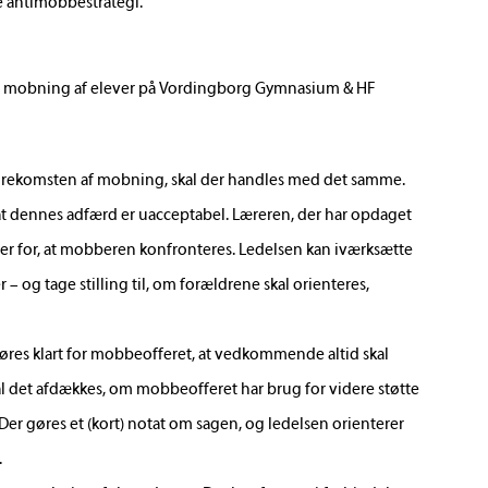
e antimobbestrategi.
 mobning af elever på Vordingborg Gymnasium & HF
l forekomsten af mobning, skal der handles med det samme.
 at dennes adfærd er uacceptabel. Læreren, der har opdaget
er for, at mobberen konfronteres. Ledelsen kan iværksætte
 – og tage stilling til, om forældrene skal orienteres,
gøres klart for mobbeofferet, at vedkommende altid skal
l det afdækkes, om mobbeofferet har brug for videre støtte
 Der gøres et (kort) notat om sagen, og ledelsen orienterer
.