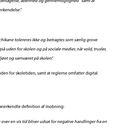
b, deltagelse, åbenhed og gennemsigtighed” samt at
erkendelse”.
 chikane tolereres ikke og betragtes som særlig grove
å uden for skolen og på sociale medier, når vold, trusler,
jøet og samværet på skolen”.
n for skoletiden, samt at reglerne omfatter digital
nerkendte definition af mobning:
er en vis tid bliver udsat for negative handlinger fra en