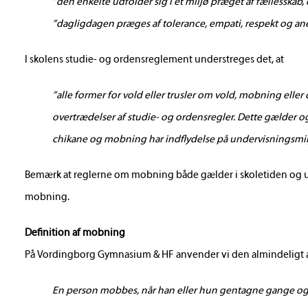
”den enkelte udfolder sig i et miljø præget af fællesska
”dagligdagen præges af tolerance, empati, respekt og an
I skolens studie- og ordensreglement understreges det, at
”alle former for vold eller trusler om vold, mobning eller
overtrædelser af studie- og ordensregler. Dette gælder ogs
chikane og mobning har indflydelse på undervisningsmil
Bemærk at reglerne om mobning både gælder i skoletiden og ude
mobning.
Definition af mobning
På Vordingborg Gymnasium & HF anvender vi den almindeligt a
En person mobbes, når han eller hun gentagne gange og ov