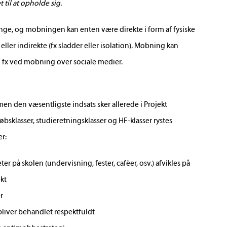
t til at opholde sig.
ange, og mobningen kan enten være direkte i form af fysiske
eller indirekte (fx sladder eller isolation). Mobning kan
t – fx ved mobning over sociale medier.
den væsentligste indsats sker allerede i Projekt
bsklasser, studieretningsklasser og HF-klasser rystes
er:
eter på skolen (undervisning, fester, caféer, osv.) afvikles på
kt
r
 bliver behandlet respektfuldt