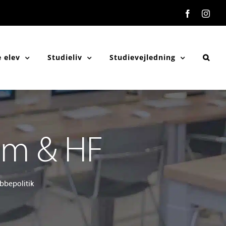
Facebook
Inst
 elev
Studieliv
Studievejledning
um & HF
bbepolitik