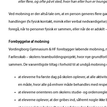
eller flere, og ofte på et sted, hvor han eller hun er tvunge
Ved mobning er der altså tale om, at en person generes flere g
handlinger (fx fysisk kontakt, mimik eller verbal nedværdigelse) 
foregå, når to personer fysisk er sammen, eller når de er adskil
Forebyggelse af mobning
Vordingborg Gymnasium & HF forebygger løbende mobning, men 
Fællesskab – skolens teambuildingsprojekt, hvor nye grundforlø
sammen. De væsentligste tiltag i forhold til at undgå mobning 
at eleverne fra første dag på skolen oplever, at alle aktivit
en måde, hvor alle på enhver måde behandles med respe
at eleverne orienteres om skolens studie- og ordensregle
at eleverne oplever, at der gribes ind, såfremt nogle ikke