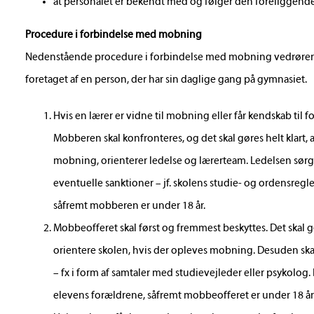
at personalet er bekendt med og følger den foreliggend
Procedure i forbindelse med mobning
Nedenstående procedure i forbindelse med mobning vedrører
foretaget af en person, der har sin daglige gang på gymnasiet.
Hvis en lærer er vidne til mobning eller får kendskab ti
Mobberen skal konfronteres, og det skal gøres helt klart,
mobning, orienterer ledelse og lærerteam. Ledelsen sørg
eventuelle sanktioner – jf. skolens studie- og ordensregler
såfremt mobberen er under 18 år.
Mobbeofferet skal først og fremmest beskyttes. Det skal 
orientere skolen, hvis der opleves mobning. Desuden ska
– fx i form af samtaler med studievejleder eller psykolog.
elevens forældrene, såfremt mobbeofferet er under 18 år