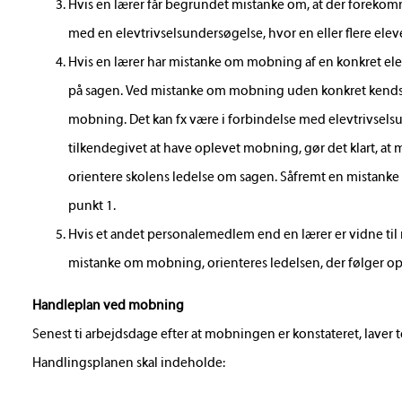
Hvis en lærer får begrundet mistanke om, at der forekom
med en elevtrivselsundersøgelse, hvor en eller flere ele
Hvis en lærer har mistanke om mobning af en konkret ele
på sagen. Ved mistanke om mobning uden konkret kendsk
mobning. Det kan fx være i forbindelse med elevtrivsels
tilkendegivet at have oplevet mobning, gør det klart, at
orientere skolens ledelse om sagen. Såfremt en mistank
punkt 1.
Hvis et andet personalemedlem end en lærer er vidne til
mistanke om mobning, orienteres ledelsen, der følger op p
Handleplan ved mobning
Senest ti arbejdsdage efter at mobningen er konstateret, laver
Handlingsplanen skal indeholde: