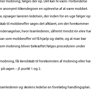
mer mobning, følges der op. Det kan fx være i forbindelse
ver anonymt tilkendegiver en oplevelse af at være mobbet.
v, opsøger læreren ledelsen, der inden for en uge følger op
ab til mobbeoffer søges det afklaret, om der forekommer
undersøgelser, hvor teamlederen, såfremt mindst én elev har
 man som mobbeoffer vil få hjælp og støtte, og at man bør
e om mobning bliver bekræftet følges proceduren under
 mobning, får kendskab til forekomsten af mobning eller har
å sagen – jf. punkt 1 og 2.
 teamlederen og skolens ledelse en foreløbig handlingsplan.