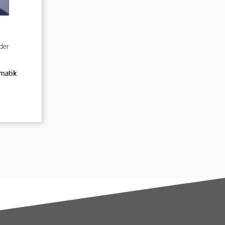
der
matik