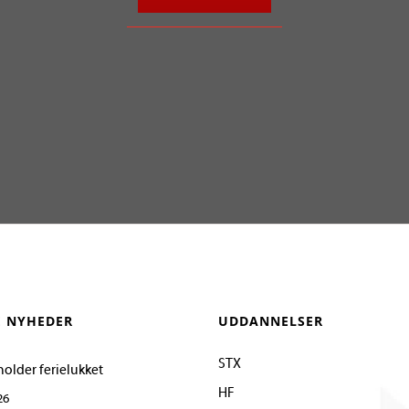
E NYHEDER
UDDANNELSER
STX
holder ferielukket
HF
26