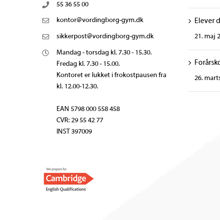
55 36 55 00
kontor@vordingborg-gym.dk
Elever 
21. maj 
sikkerpost@vordingborg-gym.dk
Mandag - torsdag kl. 7.30 - 15.30.
Forårsk
Fredag kl. 7.30 - 15.00.
Kontoret er lukket i frokostpausen fra
26. mart
kl. 12.00-12.30.
EAN 5798 000 558 458
CVR: 29 55 42 77
INST 397009