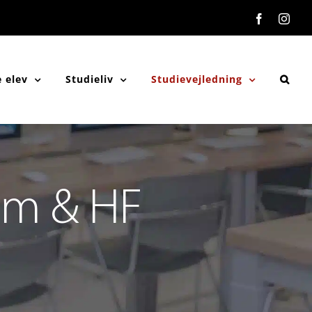
Facebook
Inst
 elev
Studieliv
Studievejledning
um & HF