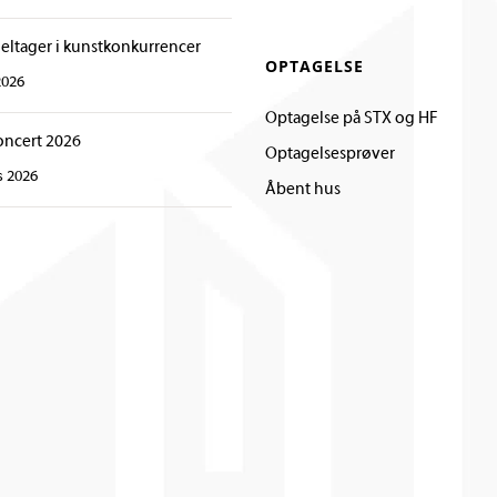
deltager i kunstkonkurrencer
OPTAGELSE
2026
Optagelse på STX og HF
oncert 2026
Optagelsesprøver
s 2026
Åbent hus