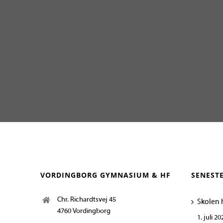
VORDINGBORG GYMNASIUM & HF
SENEST
Chr. Richardtsvej 45
Skolen 
4760 Vordingborg
1. juli 20