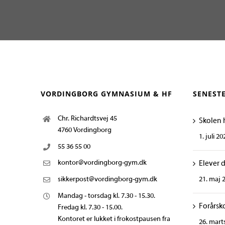
VORDINGBORG GYMNASIUM & HF
SENEST
Chr. Richardtsvej 45
Skolen 
4760 Vordingborg
1. juli 20
55 36 55 00
kontor@vordingborg-gym.dk
Elever 
21. maj 
sikkerpost@vordingborg-gym.dk
Mandag - torsdag kl. 7.30 - 15.30.
Forårsk
Fredag kl. 7.30 - 15.00.
Kontoret er lukket i frokostpausen fra
26. mart