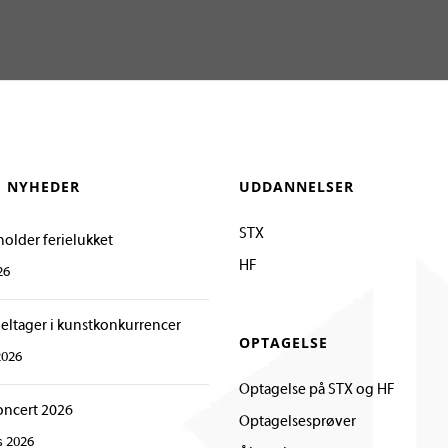
E NYHEDER
UDDANNELSER
STX
holder ferielukket
HF
26
deltager i kunstkonkurrencer
OPTAGELSE
2026
Optagelse på STX og HF
oncert 2026
Optagelsesprøver
s 2026