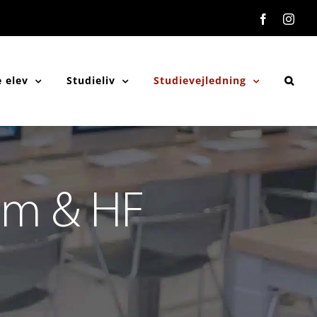
Facebook
Inst
 elev
Studieliv
Studievejledning
um & HF