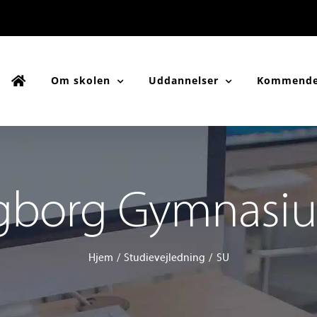
Om skolen
Uddannelser
Kommende
gborg Gymnasi
Hjem
Studievejledning
SU