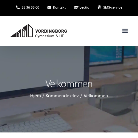
Skip
55 36 55 00
Kontakt
Lectio
SMS-service
to
content
Velkommen
Hjem
Kommende elev
Velkommen