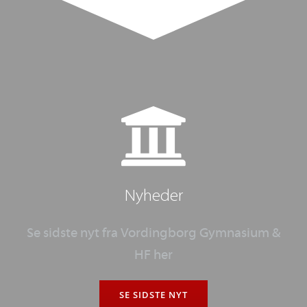
Uddannelsesstatistik
Fastholdelsesstrategi
Bestyrelsen
Studie- og ordensregler
Nyheder
Skolens ansatte
Se sidste nyt fra
Vordingborg Gymnasium &
HF
her
SE SIDSTE NYT