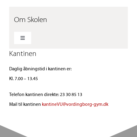
Om Skolen
Toggle
Navigation
Kantinen
Ferieplan
Daglig åbningstid i kantinen er:
Beredskabsplan
Kl. 7.00 – 13.45
Persondatapolitik
Telefon kantinen direkte: 23 30 85 13
Mail til kantinen
kantineVU@vordingborg-gym.dk
Værdier og ambitioner
Kvalitet og evaluering