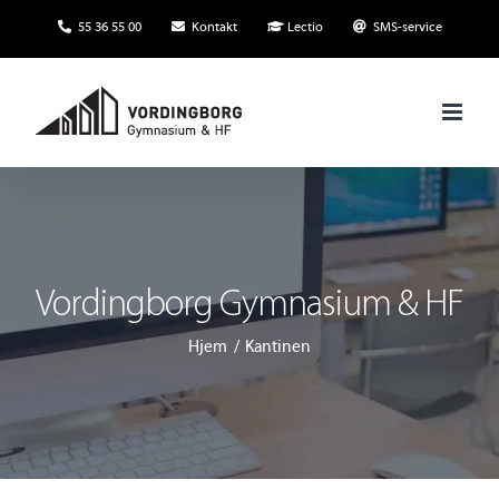
Skip
55 36 55 00
Kontakt
Lectio
SMS-service
to
content
Vordingborg Gymnasium & HF
Hjem
Kantinen