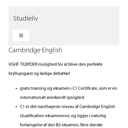
Studieliv
Toggle
Navigation
Cambridge English
Elevråd
VGHF TILBYDER mulighed for at blive den perfekte
Prøver og eksamen
bryllupsgæst og lødige debattør!
ATU
gratis træning og eksamen i C1 Certificate, som er en
internationalt anerkendt sprogtest.
Cambridge English
C1 er det næsthøjeste niveau af Cambridge English
Qualification-eksaminerne, og ligger i naturlig
forlængelse af den B2-eksamen, flere danske
Forskerspirer