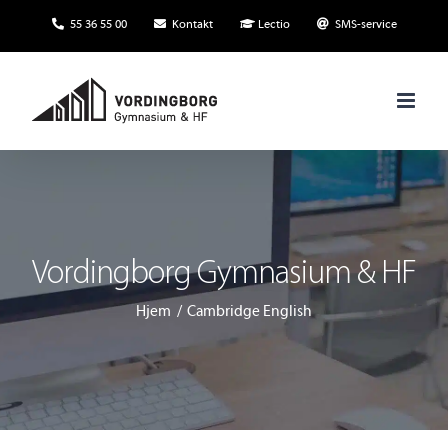
Skip
55 36 55 00
Kontakt
Lectio
SMS-service
to
content
Vordingborg Gymnasium & HF
Hjem
Cambridge English