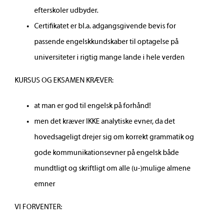
efterskoler udbyder.
Certifikatet er bl.a. adgangsgivende bevis for
Sciencetalenter
passende engelskkundskaber til optagelse på
universiteter i rigtig mange lande i hele verden
Internationalt samarbejde
KURSUS OG EKSAMEN KRÆVER:
Translokation
at man er god til engelsk på forhånd!
men det kræver IKKE analytiske evner, da det
hovedsageligt drejer sig om korrekt grammatik og
gode kommunikationsevner på engelsk både
mundtligt og skriftligt om alle (u-)mulige almene
emner
VI FORVENTER: