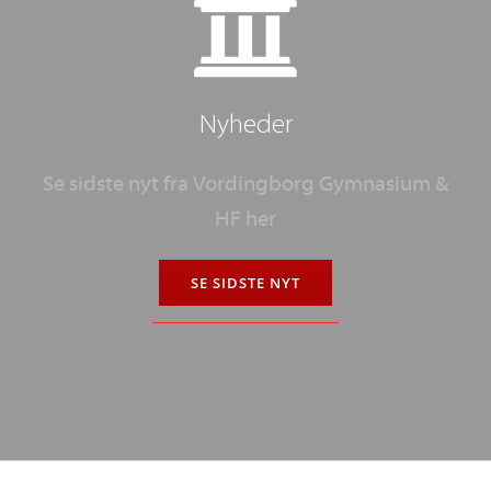
Nyheder
Se sidste nyt fra
Vordingborg Gymnasium &
HF
her
SE SIDSTE NYT