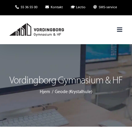
Skip
55 36 55 00
Kontakt
Lectio
SMS-service
to
content
Vordingborg Gymnasium & HF
Hjem
Geode (Krystalhule)