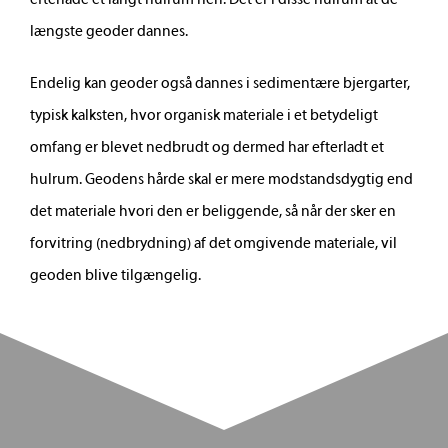
efterlade et langt hulrum heri. Det er i disse hulrum at de
længste geoder dannes.
Endelig kan geoder også dannes i sedimentære bjergarter,
typisk kalksten, hvor organisk materiale i et betydeligt
omfang er blevet nedbrudt og dermed har efterladt et
hulrum. Geodens hårde skal er mere modstandsdygtig end
det materiale hvori den er beliggende, så når der sker en
forvitring (nedbrydning) af det omgivende materiale, vil
geoden blive tilgængelig.