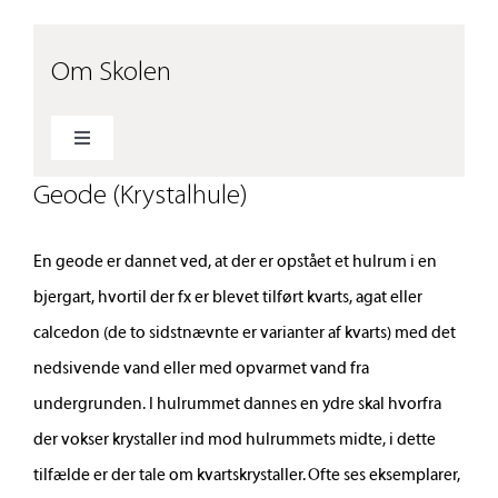
Om Skolen
Toggle
Navigation
Geode (Krystalhule)
Ferieplan
En geode er dannet ved, at der er opstået et hulrum i en
Beredskabsplan
bjergart, hvortil der fx er blevet tilført kvarts, agat eller
calcedon (de to sidstnævnte er varianter af kvarts) med det
Persondatapolitik
nedsivende vand eller med opvarmet vand fra
undergrunden. I hulrummet dannes en ydre skal hvorfra
Værdier og ambitioner
der vokser krystaller ind mod hulrummets midte, i dette
tilfælde er der tale om kvartskrystaller. Ofte ses eksemplarer,
Kvalitet og evaluering