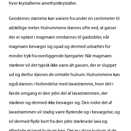
hvor krystallerne amethystkrystaller.
Uddannelsesstatistik
Geodernes størrelse kan variere fra under en centimeter til
adskillige meter. Hulrummene dannes ofte ved, at gasser
Fastholdelsesstrategi
der er opløst i magmaen omdannes til gasbobler, når
magmaen bevæger sig opad og dermed udsættes for
Bestyrelsen
mindre tryk fra overliggende bjergarter. Når magmaen
størkner vil det typisk ikke være alt gassen, der er sluppet
Studie- og ordensregler
ud og derfor dannes de omtalte hulrum. Hulrummene kan
også dannes i forbindelse med lavastrømme, hvor det i
første omgang er den ydre del af lavastrømmen, der
Skolens ansatte
størkner og dermed ikke bevæger sig. Den indre del af
lavastrømmen vil stadig være flydende og i bevægelse, og
vil dermed flyde bort fra den ydre størknede lava og