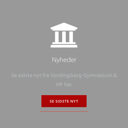
Nyheder
Se sidste nyt fra
Vordingborg Gymnasium &
HF
her
SE SIDSTE NYT