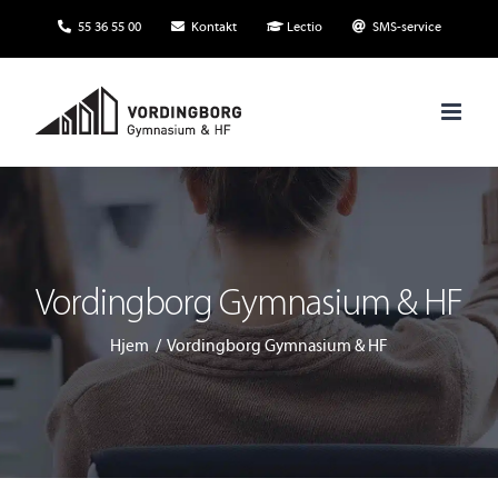
Skip
55 36 55 00
Kontakt
Lectio
SMS-service
to
content
Vordingborg Gymnasium & HF
Hjem
Vordingborg Gymnasium & HF