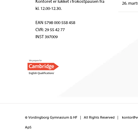
Kontoret er lukket i frokostpausen fra
26. mart
kl. 12.00-12.30.
EAN 5798 000 558 458
CVR: 29 55 42 77
INST 397009
©
Vordingborg Gymnasium & HF
| All Rights Reserved |
kontor@v
ApS