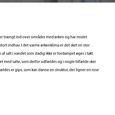
er trængt ind over områder med ørken og har mistet
 stort indhav. I det varme ørkenklima er det sket en stor
af salt i vandet som stadig ikke er fordampet øges i takt
et med salte, som derfor udfældes og i nogle tilfælde sker
dfældes er gips, som kan danne en struktur, der ligner en rose