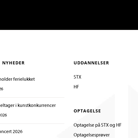
E NYHEDER
UDDANNELSER
STX
holder ferielukket
HF
26
deltager i kunstkonkurrencer
OPTAGELSE
2026
Optagelse på STX og HF
oncert 2026
Optagelsesprøver