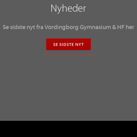
Nyheder
Se sidste nyt fra
Vordingborg Gymnasium & HF
her
SE SIDSTE NYT