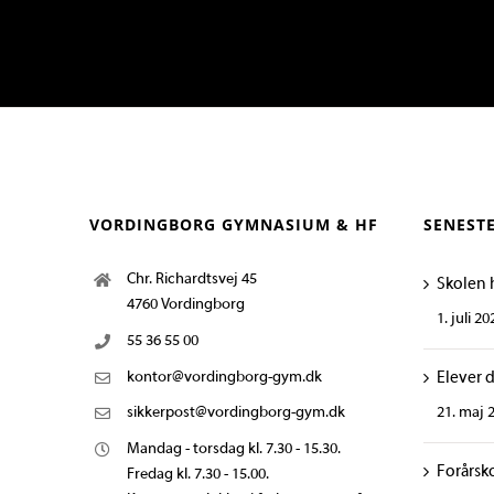
VORDINGBORG GYMNASIUM & HF
SENEST
Chr. Richardtsvej 45
Skolen 
4760 Vordingborg
1. juli 20
55 36 55 00
kontor@vordingborg-gym.dk
Elever 
21. maj 
sikkerpost@vordingborg-gym.dk
Mandag - torsdag kl. 7.30 - 15.30.
Forårsk
Fredag kl. 7.30 - 15.00.