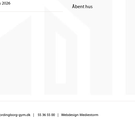
s 2026
Åbent hus
ordingborg-gym.dk
|
55 36 55 00
|
Webdesign Mediestorm